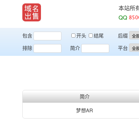
本站所
QQ
包含
开头
结尾
后缀
排除
简介
平台
简介
梦想AR