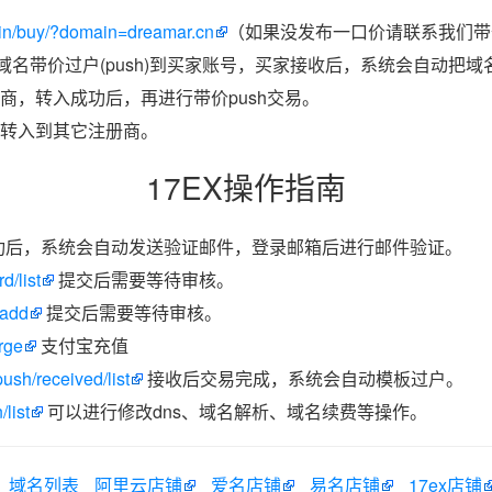
in/buy/?domain=dreamar.cn
（如果没发布一口价请联系我们带价
把域名带价过户(push)到买家账号，买家接收后，系统会自动把
商，转入成功后，再进行带价push交易。
转入到其它注册商。
17EX操作指南
功后，系统会自动发送验证邮件，登录邮箱后进行邮件验证。
d/list
提交后需要等待审核。
/add
提交后需要等待审核。
rge
支付宝充值
ush/received/list
接收后交易完成，系统会自动模板过户。
list
可以进行修改dns、域名解析、域名续费等操作。
域名列表
阿里云店铺
爱名店铺
易名店铺
17ex店铺