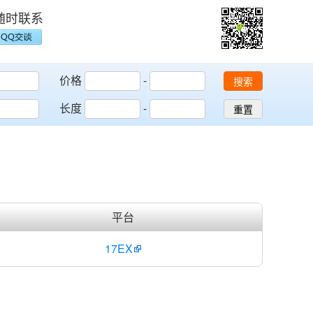
随时联系
价格
-
搜索
长度
-
重置
平台
17EX