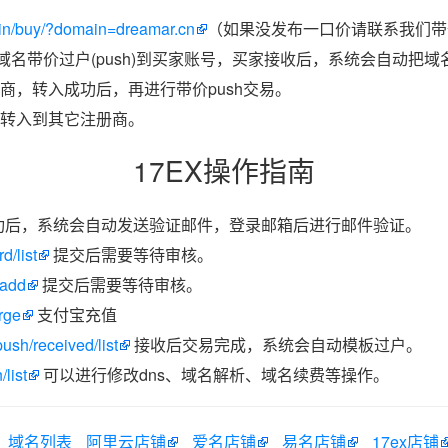
in/buy/?domain=dreamar.cn
（如果没发布一口价请联系我们带价
把域名带价过户(push)到买家账号，买家接收后，系统会自动把
商，转入成功后，再进行带价push交易。
转入到其它注册商。
17EX操作指南
功后，系统会自动发送验证邮件，登录邮箱后进行邮件验证。
d/list
提交后需要等待审核。
/add
提交后需要等待审核。
rge
支付宝充值
ush/received/list
接收后交易完成，系统会自动模板过户。
list
可以进行修改dns、域名解析、域名续费等操作。
域名列表
阿里云店铺
爱名店铺
易名店铺
17ex店铺