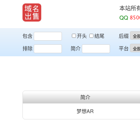
本站所
QQ
包含
开头
结尾
后缀
排除
简介
平台
简介
梦想AR