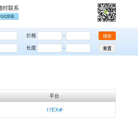
随时联系
价格
-
搜索
长度
-
重置
平台
17EX